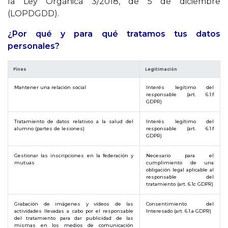
la Ley Orgánica 3/2018, de 5 de diciembre
(LOPDGDD).
¿Por qué y para qué tratamos tus datos
personales?
Fines
Legitimación
Mantener una relación social
Interés legítimo del
responsable (art. 6.1.f
GDPR)
Tratamiento de datos relativos a la salud del
Interés legítimo del
alumno (partes de lesiones)
responsable (art. 6.1.f
GDPR)
Gestionar las inscripciones en la federación y
Necesario para el
mutuas
cumplimiento de una
obligación legal aplicable al
responsable del
tratamiento (art. 6.1c GDPR)
Grabación de imágenes y vídeos de las
Consentimiento del
actividades llevadas a cabo por el responsable
Interesado (art. 6.1.a GDPR)
del tratamiento para dar publicidad de las
mismas en los medios de comunicación