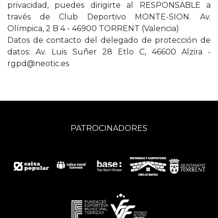
privacidad, puedes dirigirte al RESPONSABLE a
través de Club Deportivo MONTE-SION. Av.
Olímpica, 2 B 4 - 46900 TORRENT (Valencia)
Datos de contacto del delegado de protección de
datos: Av. Luis Suñer 28 Etlo C, 46600 Alzira -
rgpd@neotic.es
PATROCINADORES