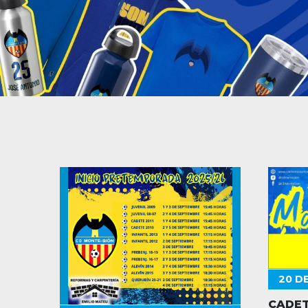
20 D
CADET